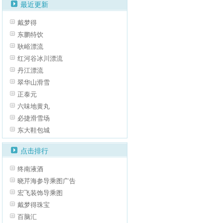
最近更新
戴梦得
东鹏特饮
耿峪漂流
红河谷冰川漂流
丹江漂流
翠华山滑雪
正泰元
六味地黄丸
必捷滑雪场
东大鞋包城
点击排行
终南液酒
晓芹海参导乘图广告
宏飞装饰导乘图
戴梦得珠宝
百脑汇