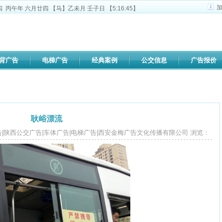
四
丙午年 六月廿四
【马】乙未月 壬子日 【
5:16:46
】
背广告
电梯广告
经典案例
公交信息
广告报价
耿峪漂流
西安公交广告|陕西公交广告|车体广告|电梯广告|西安金梅广告文化传播有限公司 浏览：
3808
次