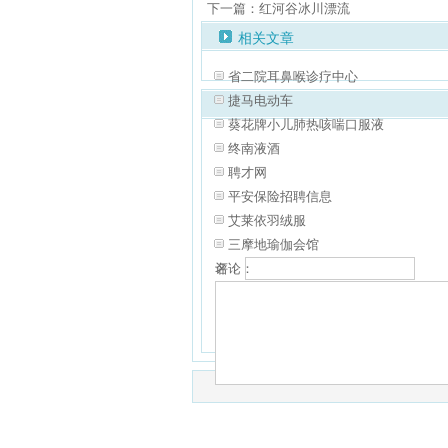
下一篇：红河谷冰川漂流
相关文章
省二院耳鼻喉诊疗中心
捷马电动车
葵花牌小儿肺热咳喘口服液
终南液酒
聘才网
平安保险招聘信息
艾莱依羽绒服
三摩地瑜伽会馆
名：
评论：
验证：
共有
0
人对本文发表评论
查看所有评论
（