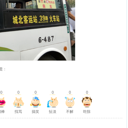
是：
0
0
0
0
0
0
很棒
找骂
搞笑
扯淡
不解
吃惊