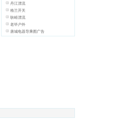
丹江漂流
格兰开关
耿峪漂流
老毕户外
唐城电器导乘图广告