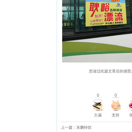
您读过此篇文章后的感受
0
0
欠扁
支持
上一篇：东鹏特饮