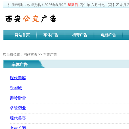
注册
/
登陆
，欢迎光临！
2026年8月9日
星期日
丙午年 六月廿七
【马】乙未月 
网站首页
车体广告
椅背广告
电梯广告
公司文化
您当前位置：
网站首页
>>
车体广告
车体广告
现代美容
乐华城
秦岭滑雪
桥陵塑业
现代美容
老村长酒