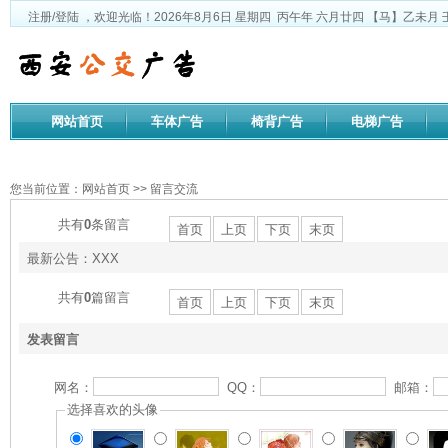
注册
/
登陆
，欢迎光临！
2026年8月6日
星期四
丙午年 六月廿四
【马】乙未月 
网站首页
车体广告
椅背广告
电梯广告
公司文化
您当前位置：
网站首页
>> 留言交流
共有
0
条留言
首页
上页
下页
末页
最新公告：XXX
共有
0
篇留言
首页
上页
下页
末页
发表留言
网名：
QQ：
邮箱：
选择喜欢的头像