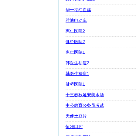
华一祛红血丝
雅迪电动车
惠仁医院2
健桥医院2
惠仁医院1
韩医生祛痘2
韩医生祛痘1
健桥医院1
十三春秋延安美水酒
中公教育公务员考试
天使土豆片
恒雅口腔