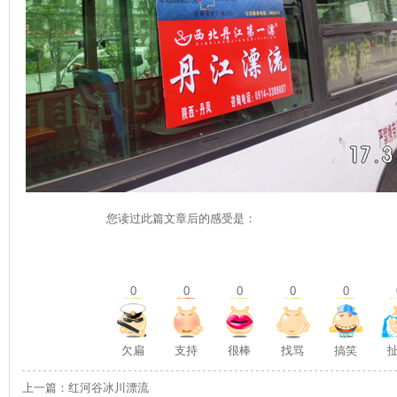
您读过此篇文章后的感受是：
0
0
0
0
0
欠扁
支持
很棒
找骂
搞笑
上一篇：红河谷冰川漂流