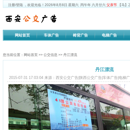
注册
/
登陆
，欢迎光临！
2026年8月8日
星期六
丙午年 六月廿六
父亲节
【马】乙
网站首页
车体广告
椅背广告
电梯广告
公司文化
您当前位置：
网站首页
>>
公交信息
>> 丹江漂流
丹江漂流
2015-07-31 17:03:04 来源：西安公交广告|陕西公交广告|车体广告
3024
次