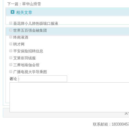
下一篇：翠华山滑雪
相关文章
葵花牌小儿肺热咳喘口服液
世界五百强金融集团
终南液酒
聘才网
平安保险招聘信息
艾莱依羽绒服
三摩地瑜伽会馆
广播电视大学导乘图
名：
评论：
验证：
共有
0
人对本文发表评论
查看所有评论
（网友评论仅供表达个人看法，并
关
联系邮箱：1833004574