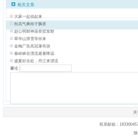
相关文章
大家一起动起来
秋高气爽柿子飘香
赵公明财神庙恭贺发财
翠华山滑雪等你来
金梅广告高冠瀑布游
秦岭峡谷漂流避暑降温
盛夏好去处，丹江来漂流
名：
评论：
验证：
共有
0
人对本文发表评论
查看所有评论
（网友评论仅供表达个人看法，并
关
联系邮箱：1833004574
陕