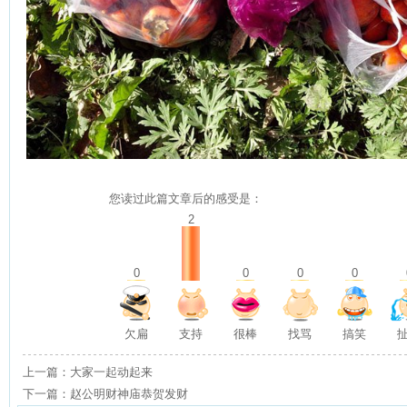
您读过此篇文章后的感受是：
2
0
0
0
0
欠扁
支持
很棒
找骂
搞笑
上一篇：大家一起动起来
下一篇：赵公明财神庙恭贺发财