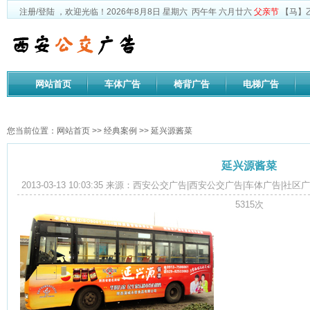
注册
/
登陆
，欢迎光临！
2026年8月8日
星期六
丙午年 六月廿六
父亲节
【马】乙
网站首页
车体广告
椅背广告
电梯广告
公司文化
您当前位置：
网站首页
>>
经典案例
>> 延兴源酱菜
延兴源酱菜
2013-03-13 10:03:35 来源：西安公交广告|西安公交广告|车体广告
5315
次