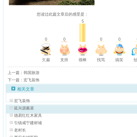
您读过此篇文章后的感受是：
5
0
0
0
0
欠扁
支持
很棒
找骂
搞笑
上一篇：韩国旅游
下一篇：宏飞装饰
相关文章
宏飞装饰
延兴源酱菜
德易红红木家具
引镇咸宁建材城
老村长